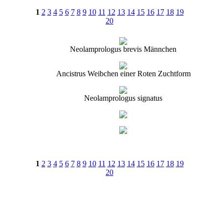
1
2
3
4
5
6
7
8
9
10
11
12
13
14
15
16
17
18
19
20
Neolamprologus brevis Männchen
Ancistrus Weibchen einer Roten Zuchtform
Neolamprologus signatus
1
2
3
4
5
6
7
8
9
10
11
12
13
14
15
16
17
18
19
20